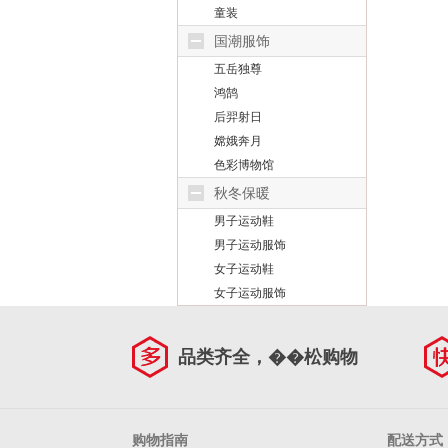
童装
国潮服饰
五岳独尊
鸿鹄
后羿射日
嫦娥奔月
色彩博物馆
秋冬保暖
男子运动鞋
男子运动服饰
女子运动鞋
女子运动服饰
品类齐全，��松购物
购物指南
配送方式