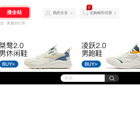
0
我的京东
去购物车结算
达
凤凰自行车